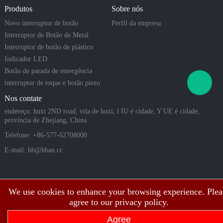
o-os ideais
ôncava
Produtos
Sobre nós
para sistem
as domésti
Novo interruptor de botão
Perfil da empresa
cos intelig
Interruptor de Botão de Metal
entes, equi
Interruptor de botão de plástico
pamentos i
Indicador LED
ndustriais
Botão de parada de emergência
e aplicaçõe
s de alta
interruptor de toque e botão piezo
Nos contate
endereço: huxi 2ND road, vila de huxi, l IU é cidade, Y UE é cidade,
província de Zhejiang, China
Telefone: +86-577-62708000
E-mail:
hb@hban.cc
We use cookies to enhance your browsing experience. Plea
agree to our privacy policy.
Agree