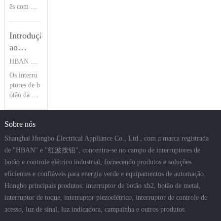
ao
ês com 23
s tradicion
marítimas,
anos de ex
ais botões
produto
agrícolas e
periência e
de mola. C
off-road, o
| Botão
Introdução
m chaves p
om classifi
nde spray s
de
iezoelétric
ao
cações à pr
alino
pressão
as, a série
ova d'água
produto
HBAN PUSH BUTTON SWITCHES
HBAN
HBPS da
IP68 e à pr
do
Os interru
HBAN se
ova de cho
interruptor
ptores de b
destaca pel
ques IK09,
de botão
otão da sér
a imperme
ele oferece
ie HBS1-D
abilização
da série
uma vida ú
apresentam
IP68, resis
til confiáv
HBS1-D
Sobre nós
várias opç
tência a im
el de 1.000
| Botão
ões de mo
pactos IK0
Shanghai Hongbo Electrical Appliance Co., Ltd., com a marca registrada
HBAN
ntagem, cl
9 e constru
de "HBAN" e "红波按钮", concentra-se no campo de interruptores de
assificação
ção em aço
botão e controle elétrico industrial, fornecendo produtos e soluções
IP67 à pro
inoxidável.
eficientes e confiáveis para energia verde e equipamentos de automação.
va d'água e
Oferecend
até 5 milh
o tipos de
Hongbo principais produtos: interruptor de botão xb2, botão de metal,
ões de cicl
cabeça circ
interruptor de toque, interruptor piezoelétrico, interruptor de controle de
os mecânic
ular cônca
acesso, luz de sinal, luz indicadora, campainha e outros produtos.
os, tornand
va/plana/c