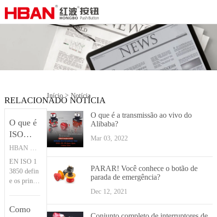
>
Início
Notícia
RELACIONADO NOTÍCIA
O que é a transmissão ao vivo do
O que é
Alibaba?
ISO
Mar 03, 2022
13850?
HBAN PUSH BUTTON SWITCHES
Botão
EN ISO 1
de
PARAR! Você conhece o botão de
3850 defin
parada de emergência?
pressão
e os princí
pios de pro
HBAN
Dec 12, 2021
jeto da fun
Como
ção de par
Conjunto completo de interruptores de