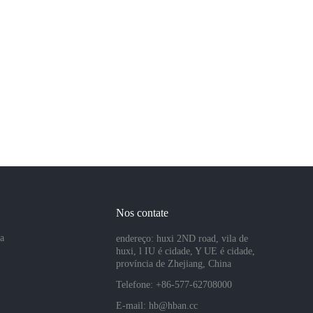
Nos contate
sa
endereço: huxi 2ND road, vila de
huxi, l IU é cidade, Y UE é cidade,
província de Zhejiang, China
Telefone: +86-577-62708000
E-mail:
hb@hban.cc