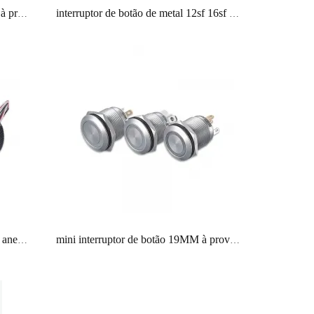
HBGQ22SF interruptores de botão à prova d'água de 22mm 25mm 30mm RGB de aço inoxidável tri-color, vermelho, verde, azul, momentâneos momentâneos
interruptor de botão de metal 12sf 16sf 19sf normalmente aberto interruptores momentâneos ip67 para máquina de café
35mm sos elevador pushbutton 1no anel led 12v luzes led micro switch
mini interruptor de botão 19MM à prova d'água ip65 um normalmente aberto para máquina de café