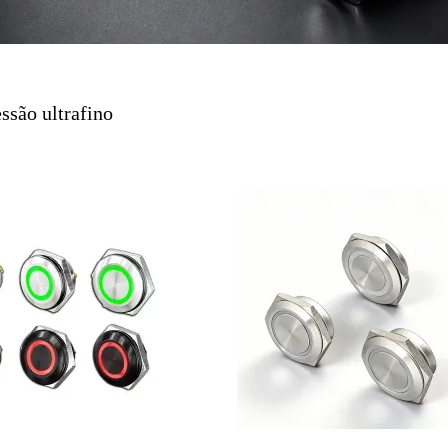
termitente
Caixa de controle de botão
rios de botão
ssão ultrafino