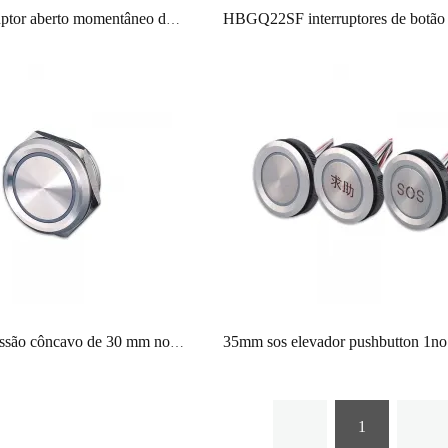
Micro interruptor aberto momentâneo do diodo emissor de luz 6V 12V IP67 do anel do metal da restauração da tecla do curso 16mm 19mm
Botão de pressão côncavo de 30 mm normalmente aberto microinterruptor de deslocamento momentâneo
1