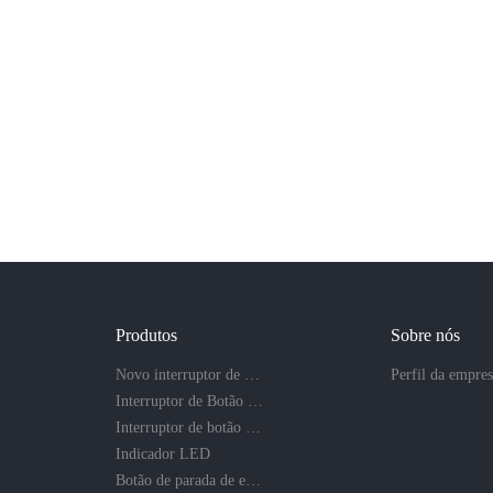
Produtos
Sobre nós
Novo interruptor de botão
Perfil da empre
Interruptor de Botão de Metal
Interruptor de botão de plástico
Indicador LED
Botão de parada de emergência