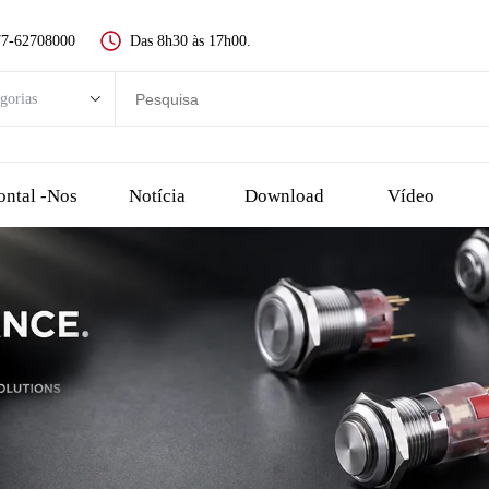
77-62708000
Das 8h30 às 17h00.
gorias
rias
Novo interruptor de botão
ontal -nos
Notícia
Download
Vídeo
Interruptor de Botão de Metal
Interruptor de botão de plástico
dor LED
Botão de parada de emergência
interruptor de toque e botão piezo
uptor de chave
Escolha o interruptor, o interruptor rotativo