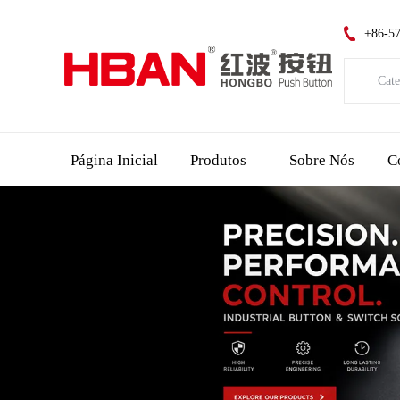
+86-5
Cate
Catego
Página Inicial
Produtos
Sobre Nós
C
Indica
Interr