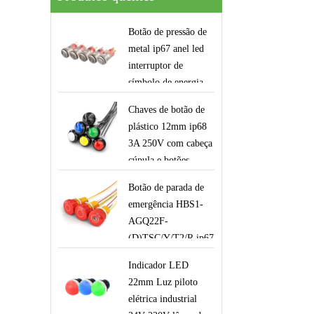
Botão de pressão de
metal ip67 anel led
interruptor de
símbolo de energia
de 16mm
Chaves de botão de
plástico 12mm ip68
3A 250V com cabeça
cúpula e botões
momentâneos com
Botão de parada de
fios para
emergência HBS1-
equipamentos
AGQ22F-
robóticos de alças
(D)TSC/Y/T2/R ip67
22mm 12v iluminado
Indicador LED
em vermelho com
22mm Luz piloto
chaves de controle de
elétrica industrial
segurança de