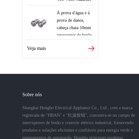
24V 220V lâmpada
elevador robótico
de sinalização
com fios
À prova d'água e à
vermelha verde azul
prova de danos,
branca
cabeça chata 10mm
interruptor de botão
de metal
Veja mais
Sobre nós
Shanghai Hongbo Electrical Appliance Co., Ltd., com a marca
registrada de "HBAN" e "红波按钮", concentra-se no campo de
interruptores de botão e controle elétrico industrial, fornecendo
produtos e soluções eficientes e confiáveis para energia verde e
equipamentos de automação. Hongbo principais produtos: