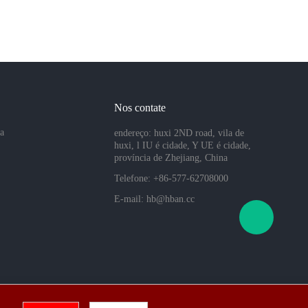
Nos contate
sa
endereço: huxi 2ND road, vila de
huxi, l IU é cidade, Y UE é cidade,
província de Zhejiang, China
Telefone: +86-577-62708000
E-mail:
hb@hban.cc