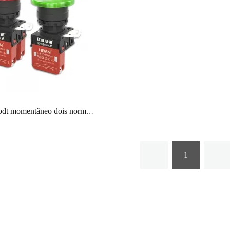
interruptor dpdt momentâneo dois normalmente abertos dois normalmente fechados botão ip65 22mm
1