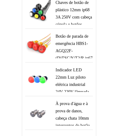
Chaves de botão de
plástico 12mm ip68
3A 250V com cabeça
cúpula e botões
momentâneos com
Botão de parada de
fios para
emergência HBS1-
equipamentos
AGQ22F-
robóticos de alças
(D)TSC/Y/T2/R ip67
22mm 12v iluminado
Indicador LED
em vermelho com
22mm Luz piloto
chaves de controle de
elétrica industrial
segurança de
24V 220V lâmpada
elevador robótico
de sinalização
com fios
À prova d'água e à
vermelha verde azul
prova de danos,
branca
cabeça chata 10mm
interruptor de botão
de metal