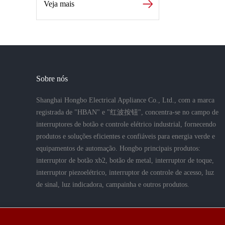
Veja mais
Sobre nós
Shanghai Hongbo Electrical Appliance Co., Ltd., com a marca
registrada de "HBAN" e "红波按钮", concentra-se no campo de
interruptores de botão e controle elétrico industrial, fornecendo
produtos e soluções eficientes e confiáveis para energia verde e
equipamentos de automação. Hongbo principais produtos:
interruptor de botão xb2, botão de metal, interruptor de toque,
interruptor piezoelétrico, interruptor de controle de acesso, luz
de sinal, luz indicadora, campainha e outros produtos.