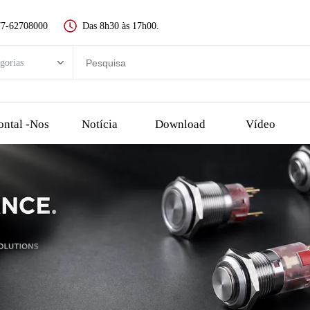
77-62708000
Das 8h30 às 17h00.
gorias
rias
Novo interruptor de botão
ontal -nos
Notícia
Download
Vídeo
Interruptor de Botão de Metal
Interruptor de botão de plástico
dor LED
Botão de parada de emergência
interruptor de toque e botão piezo
uptor de chave
Escolha o interruptor, o interruptor rotativo