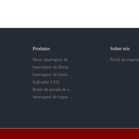
Produtos
Sobre nós
Novo interruptor de botão
Perfil da empre
Interruptor de Botão de Metal
Interruptor de botão de plástico
Indicador LED
Botão de parada de emergência
interruptor de toque e botão piezo