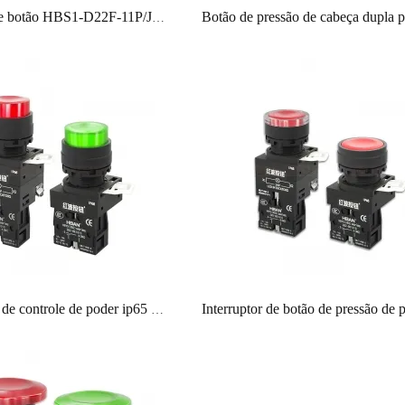
Interruptor de botão HBS1-D22F-11P/J/PC/H de 22mm de plástico grande e plano de painel de cabeça 1no1nc para esteira transportadora
Interruptores de controle de poder ip65 à prova d'água normalmente abertos de 22MM de HBAN