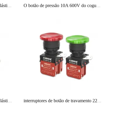
Botão de pressão de cabeça dupla plástico 1no1nc vermelho verde 10A interruptor momentâneo la38 série controle de carga pesada
O botão de pressão 10A 600V do cogumelo de HBAN atualiza interruptores normalmente abertos do painel de Industrycnc de Xb2-ba ip65
Interruptor de botão de pressão de plástico HBAN 22MM travando 110v 1no 1nc vermelho azul azul preto 600v
interruptores de botão de travamento 22mm cabeça de cogumelo iluminação led verde vermelho com lâmpada