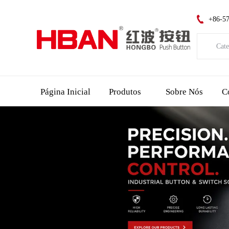
+86-5
Cate
Catego
Página Inicial
Produtos
Sobre Nós
C
Indica
Interr