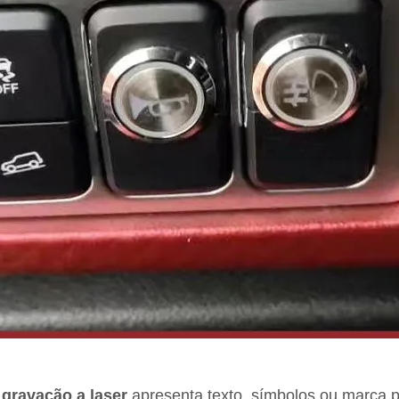
 gravação a laser
apresenta texto, símbolos ou marca