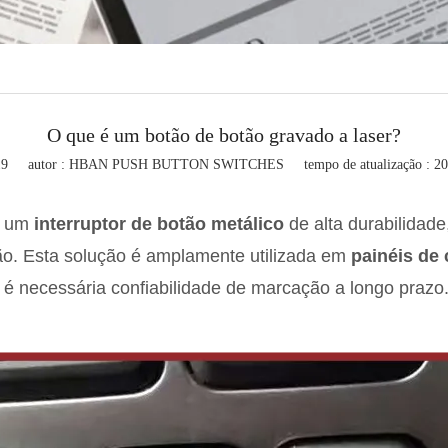
termitente
Caixa de controle de botão
rios de botão
O que é um botão de botão gravado a laser?
19
autor : HBAN PUSH BUTTON SWITCHES
tempo de atualização : 2
 um
interruptor de botão metálico
de alta durabilidad
ão. Esta solução é amplamente utilizada em
painéis de 
é necessária confiabilidade de marcação a longo prazo