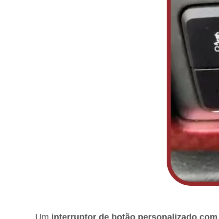
Um
interruptor de botão personalizado com