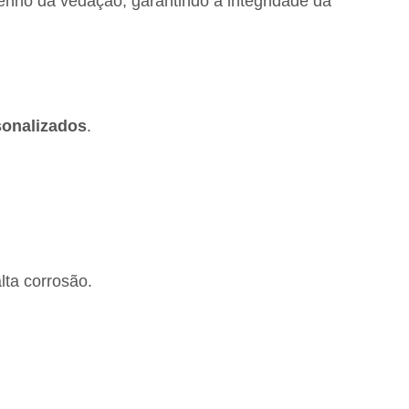
enho da vedação, garantindo a integridade da
sonalizados
.
lta corrosão.