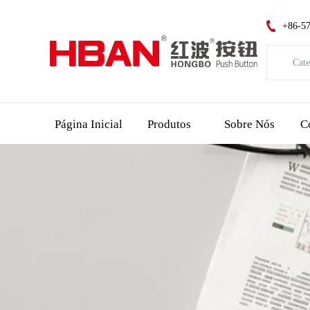
+86-5
Cate
Catego
Página Inicial
Produtos
Sobre Nós
C
Indica
Interr