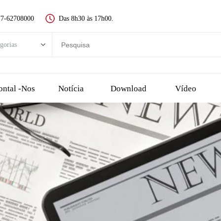
77-62708000
Das 8h30 às 17h00.
gorias
rias
Novo interruptor de botão
ontal -nos
Notícia
Download
Vídeo
Interruptor de Botão de Metal
Interruptor de botão de plástico
dor LED
Botão de parada de emergência
interruptor de toque e botão piezo
uptor de chave
Escolha o interruptor, o interruptor rotativo