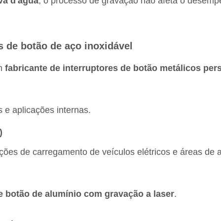
va d'água
, o processo de gravação não afeta o desemp
s de botão de aço inoxidável
um
fabricante de interruptores de botão metálicos per
 e aplicações internas.
)
es de carregamento de veículos elétricos e áreas de a
de botão de alumínio com gravação a laser
.