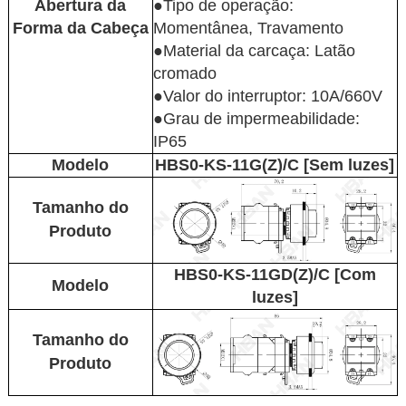
Abertura da
●Tipo de operação:
Forma da Cabeça
Momentânea, Travamento
●Material da carcaça: Latão
cromado
●Valor do interruptor: 10A/660V
●Grau de impermeabilidade:
IP65
Modelo
HBS0-KS-11G(Z)/C [Sem luzes]
Tamanho do
Produto
HBS0-KS-11GD(Z)/C [Com
Modelo
luzes]
Tamanho do
Produto