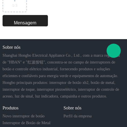
1
/3
Sobre nós
Shanghai Hongbo Electrical Appliance Co., Ltd., com a marca registrada
de "HBAN" e "红波按钮", concentra-se no campo de interruptores de
botão e controle elétrico industrial, fornecendo produtos e soluções
eficientes e confiáveis para energia verde e equipamentos de automação.
Hongbo principais produtos: interruptor de botão xb2, botão de metal,
interruptor de toque, interruptor piezoelétrico, interruptor de controle de
acesso, luz de sinal, luz indicadora, campainha e outros produtos.
Produtos
Sobre nós
Novo interruptor de botão
Perfil da empresa
Interruptor de Botão de Metal