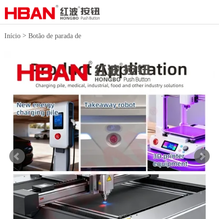
>
Início
Botão de parada de
>
emergência
Interruptores metálicos
de paragem de emergência