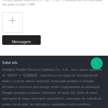
Forneça apenas arquivos JPG / GIF / PNG. O tamanho da foto individual
não pode exceder 2 MB.
1
/3
Sobre nós
Shanghai Hongbo Electrical Appliance Co., Ltd., com a marca registrada
de "HBAN" e "红波按钮", concentra-se no campo de interruptores de
botão e controle elétrico industrial, fornecendo produtos e soluções
eficientes e confiáveis para energia verde e equipamentos de automação.
Hongbo principais produtos: interruptor de botão xb2, botão de metal,
interruptor de toque, interruptor piezoelétrico, interruptor de controle de
acesso, luz de sinal, luz indicadora, campainha e outros produtos.