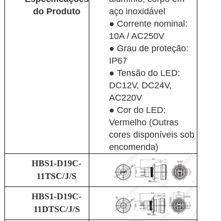
do Produto
aço inoxidável
● Corrente nominal:
10A / AC250V
● Grau de proteção:
IP67
● Tensão do LED:
DC12V, DC24V,
AC220V
● Cor do LED:
Vermelho (Outras
cores disponíveis sob
encomenda)
HBS1-D19C-
11TSC/J/S
HBS1-D19C-
11DTSC/J/S