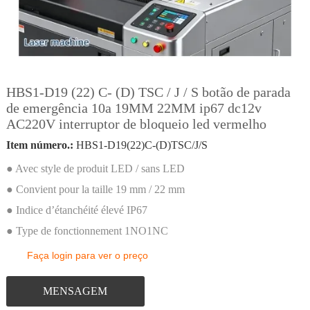
HBS1-D19 (22) C- (D) TSC / J / S botão de parada
de emergência 10a 19MM 22MM ip67 dc12v
AC220V interruptor de bloqueio led vermelho
Item número.:
HBS1-D19(22)C-(D)TSC/J/S
● Avec style de produit LED / sans LED
● Convient pour la taille 19 mm / 22 mm
● Indice d’étanchéité élevé IP67
● Type de fonctionnement 1NO1NC
Faça login para ver o preço
MENSAGEM