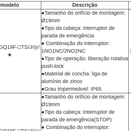
modelo
Descrição
●Tamanho do orifício de montagem:
Ø19mm
●Tipo da cabeça: Interruptor de
parada de emergência
● Combinação do interruptor:
GQ19F-□TS/J/◎/
1NO1NC/2NO2NC
★
●Tipo de operação: liberação rotativa
push-lock
●Material de concha: liga de
alumínio de zinco
●Grau impermeável: IP65
●Tamanho do orifício de montagem:
Ø19mm
●Tipo da cabeça: Interruptor de
parada de emergência(STOP)
● Combinação do interruptor: