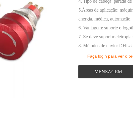
termitente
4. Tipo de cabeça: parada de
5.Áreas de aplicação: máquin
Caixa de controle de botão
energia, médica, automação, n
rios de botão
6. Vantagem: suporte o logot
7. Se deve suportar eletropl
8. Métodos de envio: DHL/UP
Faça login para ver o p
MENSAGEM