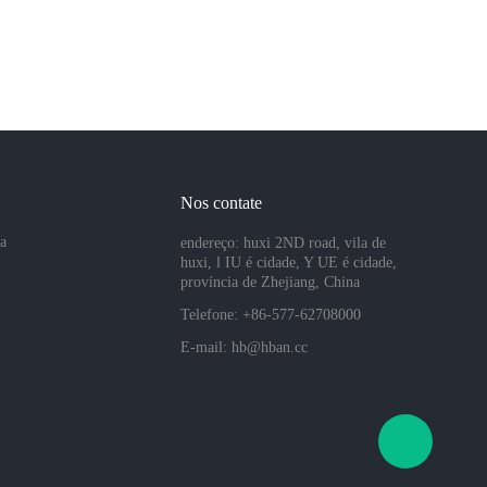
Nos contate
sa
endereço: huxi 2ND road, vila de
huxi, l IU é cidade, Y UE é cidade,
província de Zhejiang, China
Telefone: +86-577-62708000
E-mail:
hb@hban.cc