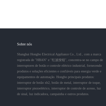
Sobre nós
Shanghai Hongbo Electrical Appliance Co., Ltd., com a marca
registrada de "HBAN" e "红波按钮", concentra-se no campo de
interruptores de botão e controle elétrico industrial, fornecendo
produtos e soluções eficientes e confiáveis para energia verde e
equipamentos de automação. Hongbo principais produtos:
interruptor de botão xb2, botão de metal, interruptor de toque,
interruptor piezoelétrico, interruptor de controle de acesso, luz
de sinal, luz indicadora, campainha e outros produtos.