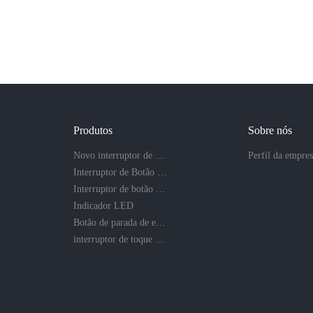
Produtos
Sobre nós
Novo interruptor de botão
Perfil da empre
Interruptor de Botão de Metal
Interruptor de botão de plástico
Indicador LED
Botão de parada de emergência
interruptor de toque e botão piezo