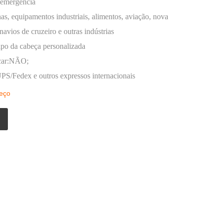
 emergência
as, equipamentos industriais, alimentos, aviação, nova
avios de cruzeiro e outras indústrias
ipo da cabeça personalizada
acar:NÃO;
S/Fedex e outros expressos internacionais
reço