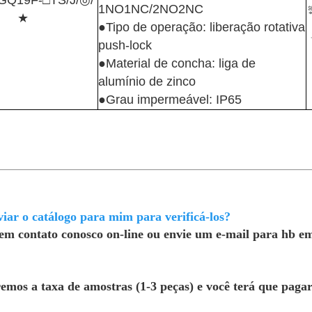
GQ19F-□TS/J/◎/
1NO1NC/2NO2NC
★
●Tipo de operação: liberação rotativa
push-lock
●Material de concha: liga de
alumínio de zinco
●Grau impermeável: IP65
iar o catálogo para mim para verificá-los?
em contato conosco on-line ou envie um e-mail para hb em
emos a taxa de amostras (1-3 peças) e você terá que pagar