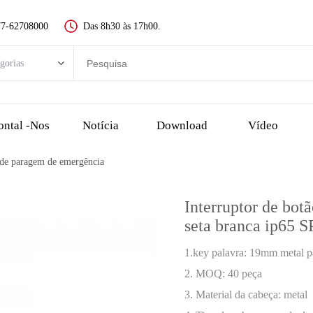
77-62708000
Das 8h30 às 17h00.
gorias
rias
Novo interruptor de botão
ontal -nos
Notícia
Download
Vídeo
Interruptor de Botão de Metal
s de paragem de emergência
Interruptor de botão de plástico
dor LED
Interruptor de bo
Botão de parada de emergência
seta branca ip65 
interruptor de toque e botão piezo
1.key palavra: 19mm metal p
uptor de chave
2. MOQ: 40 peça
Escolha o interruptor, o interruptor rotativo
3. Material da cabeça: metal