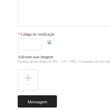
Código de verificação
*
Adicione suas imagens
Forneça apenas arquivos JPG / GIF / PNG. O tamanho da foto ind
1
/3