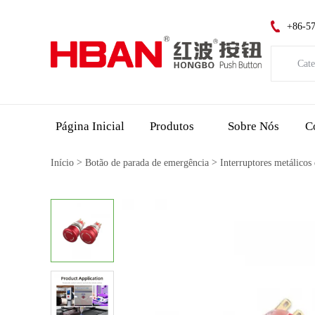
+86-5
Cate
Catego
Página Inicial
Produtos
Sobre Nós
C
>
>
Início
Botão de parada de emergência
Interruptores metálico
Indica
Interr