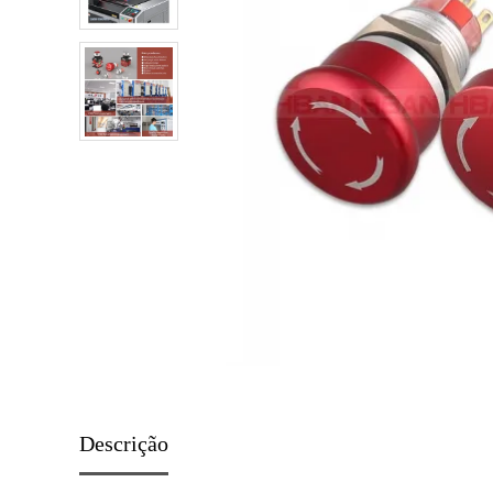
Luz in
Acessó
Descrição