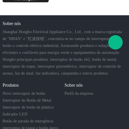
Sobre nós
Shanghai Hongbo Electrical Appliance Co., Ltd., com a marca registrada
de "HBAN" e "红波按钮", concentra-se no campo de interruptores de
botão e controle elétrico industrial, fornecendo produtos e soluções
eficientes e confiáveis para energia verde e equipamentos de automação.
Hongbo principais produtos: interruptor de botão xb2, botão de metal,
interruptor de toque, interruptor piezoelétrico, interruptor de controle de
acesso, luz de sinal, luz indicadora, campainha e outros produtos.
Produtos
Sobre nós
Novo interruptor de botão
Perfil da empresa
Interruptor de Botão de Metal
Interruptor de botão de plástico
Indicador LED
Botão de parada de emergência
interruptor de toque e botão piezo