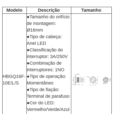
Modelo
Descrição
Tamanho
●Tamanho do orifício
de montagem:
Ø16mm
●Tipo de cabeça:
Anel LED
●Classificação do
interruptor: 3A/250V
●Combinação de
interruptores: 1NO
HBGQ16F-
●Tipo de operação:
10E/L/S
Momentâneo
●Tipo de fiação:
Terminal de parafuso
●Cor do LED:
Vermelho/Verde/Azul