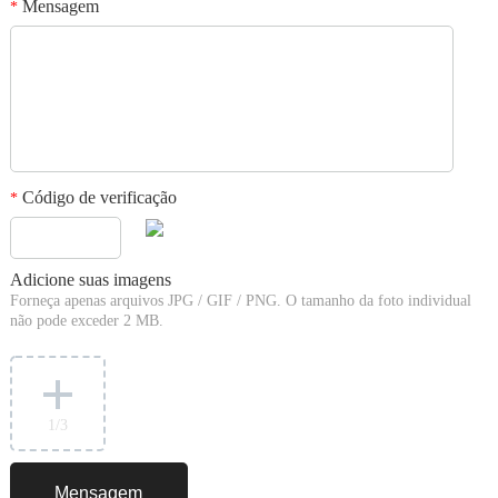
Mensagem
*
Código de verificação
*
Adicione suas imagens
Forneça apenas arquivos JPG / GIF / PNG. O tamanho da foto individual
não pode exceder 2 MB.
1
/3