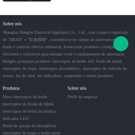
Sobre nós
Shanghai Hongbo Electrical Appliance Co., Ltd., com a marca registrada
de "HBAN" e "红波按钮", concentra-se no campo de interruptores de
botão e controle elétrico industrial, fornecendo produtos e soluções
eficientes e confiáveis para energia verde e equipamentos de automação.
Hongbo principais produtos: interruptor de botão xb2, botão de metal,
interruptor de toque, interruptor piezoelétrico, interruptor de controle de
acesso, luz de sinal, luz indicadora, campainha e outros produtos.
Produtos
Sobre nós
Novo interruptor de botão
Perfil da empresa
Interruptor de Botão de Metal
Interruptor de botão de plástico
Indicador LED
Botão de parada de emergência
interruptor de toque e botão piezo