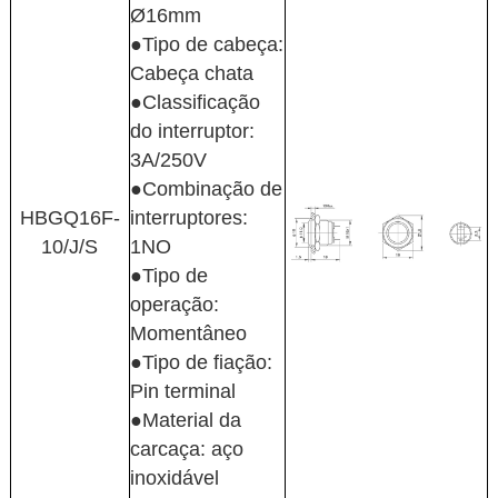
Ø16mm
●Tipo de cabeça:
Cabeça chata
●Classificação
do interruptor:
3A/250V
●Combinação de
HBGQ16F-
interruptores:
10/J/S
1NO
●Tipo de
operação:
Momentâneo
●Tipo de fiação:
Pin terminal
●Material da
carcaça: aço
inoxidável