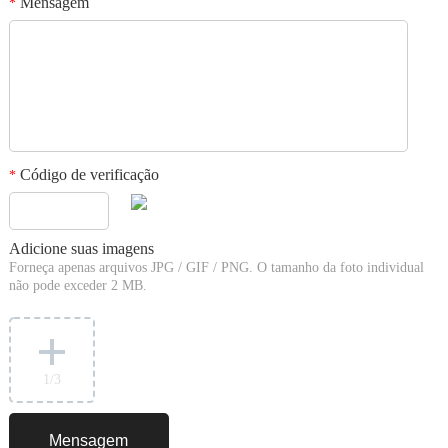
Mensagem
*
Código de verificação
*
Adicione suas imagens
Forneça apenas arquivos JPG / GIF / PNG. O tamanho da foto individual
não pode exceder 2 MB.
1
/3