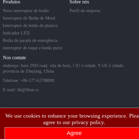
Produtos
Sobre nós
Novo interruptor de botão
Perfil da empresa
Interruptor de Botão de Metal
Interruptor de botão de plástico
Indicador LED
Botão de parada de emergência
interruptor de toque e botão piezo
Nos contate
endereço: huxi 2ND road, vila de huxi, l IU é cidade, Y UE é cidade,
província de Zhejiang, China
Telefone: +86-577-62708000
E-mail:
hb@hban.cc
We use cookies to enhance your browsing experience. Plea
agree to our privacy policy.
Agree
Copyright©2003 ~ 2026 Todos os direitos autorais da Shanghai Hongbo