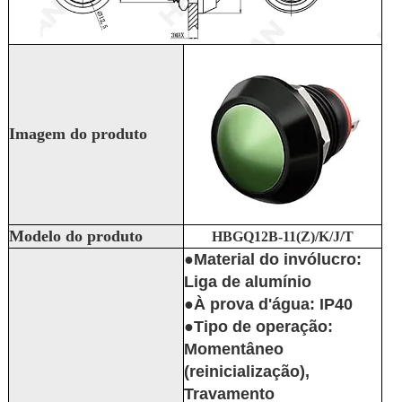
Imagem do produto
Modelo do produto
HBGQ12B-11(Z)/K/J/T
●Material do invólucro:
Liga de alumínio
●À prova d'água: IP40
●Tipo de operação:
Momentâneo
(reinicialização),
Travamento