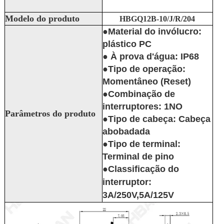
Modelo do produto
HBGQ12B-10/J/R/204
●Material do invólucro:
plástico PC
● À prova d'água: IP68
●Tipo de operação:
Momentâneo (Reset)
●Combinação de
interruptores: 1NO
Parâmetros do produto
●Tipo de cabeça: Cabeça
abobadada
●Tipo de terminal:
Terminal de pino
●Classificação do
interruptor:
3A/250V,5A/125V