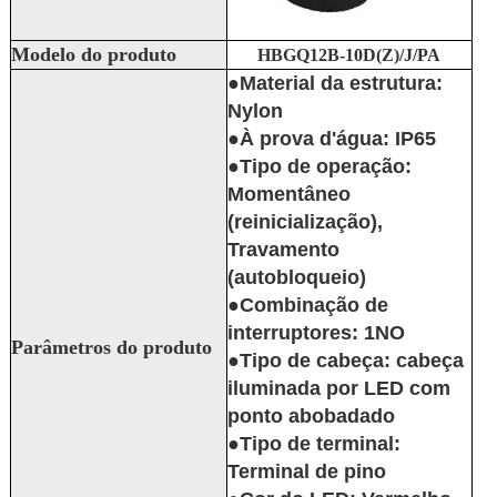
Modelo do produto
HBGQ12B-10D(Z)/J/PA
●Material da estrutura:
Nylon
●À prova d'água: IP65
●Tipo de operação:
Momentâneo
(reinicialização),
Travamento
(autobloqueio)
●Combinação de
interruptores: 1NO
Parâmetros do produto
●Tipo de cabeça: cabeça
iluminada por LED com
ponto abobadado
●Tipo de terminal:
Terminal de pino