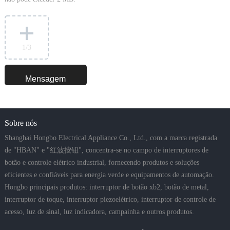
1
/3
Sobre nós
Shanghai Hongbo Electrical Appliance Co., Ltd., com a marca registrada
de "HBAN" e "红波按钮", concentra-se no campo de interruptores de
botão e controle elétrico industrial, fornecendo produtos e soluções
eficientes e confiáveis para energia verde e equipamentos de automação.
Hongbo principais produtos: interruptor de botão xb2, botão de metal,
interruptor de toque, interruptor piezoelétrico, interruptor de controle de
acesso, luz de sinal, luz indicadora, campainha e outros produtos.