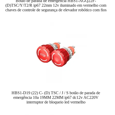
Botão de parada de emergência HBS1-AGQ22F-
(D)TSC/Y/T2/R ip67 22mm 12v iluminado em vermelho com
chaves de controle de segurança de elevador robótico com fios
HBS1-D19 (22) C- (D) TSC / J / S botão de parada de
emergência 10a 19MM 22MM ip67 dc12v AC220V
interruptor de bloqueio led vermelho