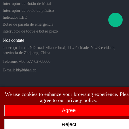
Interruptor de Botão de Metal
Interruptor de botão de plástico
Indicador LED
Botão de parada de emergência
interruptor de toque e botão piezo
Nos contate
endereço: huxi 2ND road, vila de huxi, l IU é cidade, Y UE é cidade,
província de Zhejiang, China
Telefone: +86-577-62708000
E-mail:
hb@hban.cc
We use cookies to enhance your browsing experience. Plea
agree to our privacy policy.
Agree
Copyright©2003 ~ 2026 Todos os direitos autorais da Shanghai Hongbo
Reject
Electric Co., Ltd.