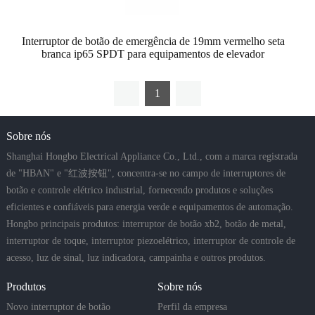
Interruptor de botão de emergência de 19mm vermelho seta
branca ip65 SPDT para equipamentos de elevador
1
Sobre nós
Shanghai Hongbo Electrical Appliance Co., Ltd., com a marca registrada
de "HBAN" e "红波按钮", concentra-se no campo de interruptores de
botão e controle elétrico industrial, fornecendo produtos e soluções
eficientes e confiáveis para energia verde e equipamentos de automação.
Hongbo principais produtos: interruptor de botão xb2, botão de metal,
interruptor de toque, interruptor piezoelétrico, interruptor de controle de
acesso, luz de sinal, luz indicadora, campainha e outros produtos.
Produtos
Sobre nós
Novo interruptor de botão
Perfil da empresa