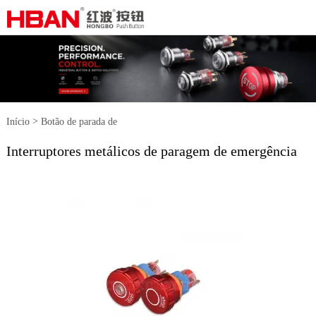
>
Início
Botão de parada de
Interruptores metálicos de paragem de emergência
>
emergência
Interruptores metálicos
de paragem de emergência