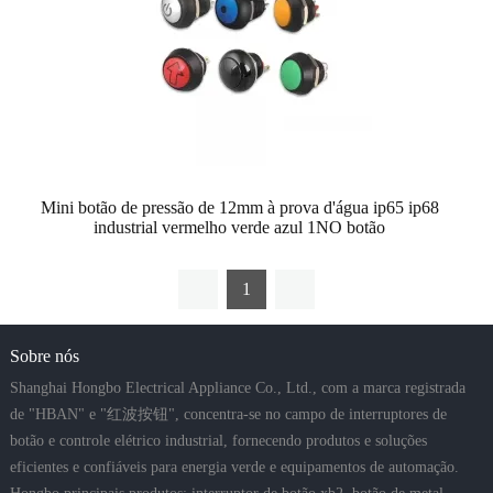
Mini botão de pressão de 12mm à prova d'água ip65 ip68
industrial vermelho verde azul 1NO botão
1
Sobre nós
Shanghai Hongbo Electrical Appliance Co., Ltd., com a marca registrada
de "HBAN" e "红波按钮", concentra-se no campo de interruptores de
botão e controle elétrico industrial, fornecendo produtos e soluções
eficientes e confiáveis para energia verde e equipamentos de automação.